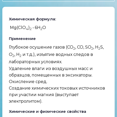
Химическая формула:
Mg(ClO
)
• 6H
O
4
2
2
Применение
Глубокое осушение газов (СО
, СО, SO
, H
S,
2
2
2
O
, H
и т.д.), изъятие водных следов в
2
2
лабораторных условиях.
Удаление влаги из воздушных масс и
образцов, помещенных в эксикаторы.
Окисление сред.
Создание химических токовых источников
при участии магния (выступает
электролитом).
Химические и физические свойства