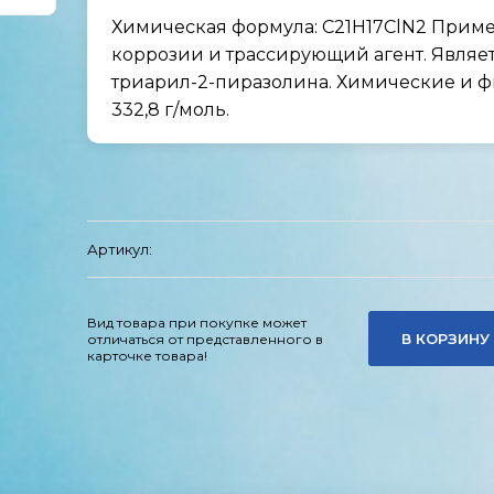
Химическая формула: C21H17ClN2 Приме
коррозии и трассирующий агент. Являетс
триарил-2-пиразолина. Химические и ф
332,8 г/моль.
Артикул:
Вид товара при покупке может
В КОРЗИНУ
отличаться от представленного в
карточке товара!