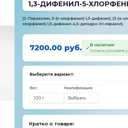
1,3-ДИФЕНИЛ-5-ХЛОРФЕ
(2-Пиразолин, 5-(п-хлорфенил)-1,3-дифенил), (3-(4-
хлорфенил)-1,3-дифенил-4,5-дигидро-1H-пиразол).
В наличии
7200.00 руб.
Остаток уточняйте
Выберите вариант:
Вес:
Квалификация:
Кратко о товаре: