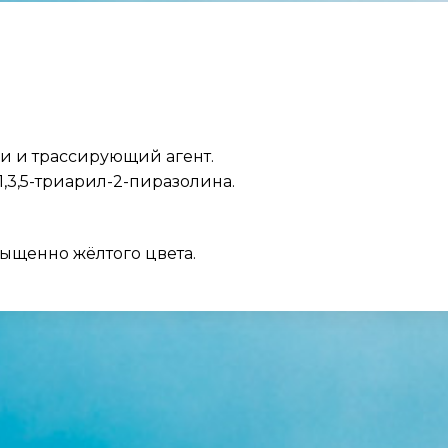
и и трассирующий агент.
,3,5-триарил-2-пиразолина.
ыщенно жёлтого цвета.