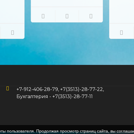
используют как компонент
составов для очистки и
алитирования металлов,
флюсов для сварки, пайки и
переплавки металлов,
стекол, эмалей, керамики,
огнеупоров, как компонент
кислотоупорного цемента...
+7-912-406-28-79, +7(3513)-28-77-22,
Бухгалтерия - +7(3513)-28-77-11
оты пользователя. Продолжая просмотр страниц сайта, вы соглаша