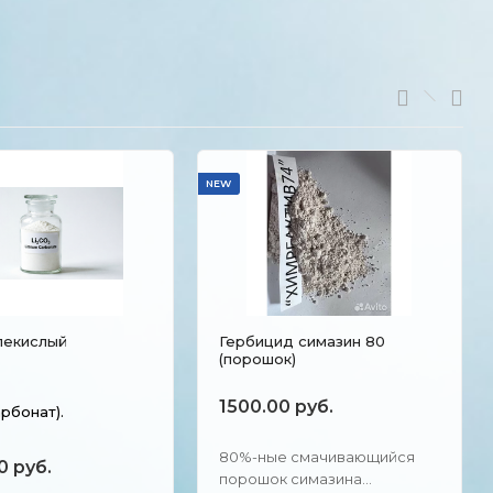
NEW
лекислый
Гербицид симазин 80
(порошок)
1500.00 руб.
арбонат).
80%-ные смачивающийся
0 руб.
порошок симазина