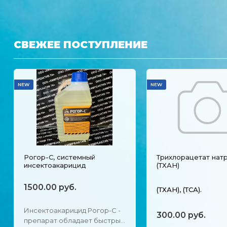
СВЕЖЕЕ ПОСТУПЛЕНИЕ
NEW
NEW
Рогор-С, системный
Трихлорацетат нат
инсектоакарицид
(ТХАН)
1500.00 руб.
(ТХАН), (ТСА).
Инсектоакарицид Рогор-С -
300.00 руб.
препарат обладает быстрым