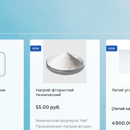
NEW
NEW
рия
Натрий фтористый
Литий уг
технический
55.00 руб.
(Литий к
Химическая формула: NaF
4900.0
Применение Натрия фторид