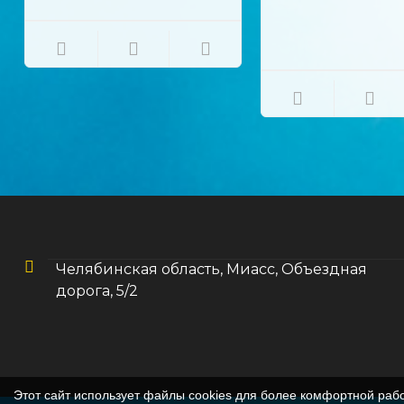
контактным и
продолжительным
системным действием на
грызущих и сосущих вредных
насекомых и клещей.
Челябинская область, Миасс, Объездная
дорога, 5/2
Этот сайт использует файлы cookies для более комфортной раб