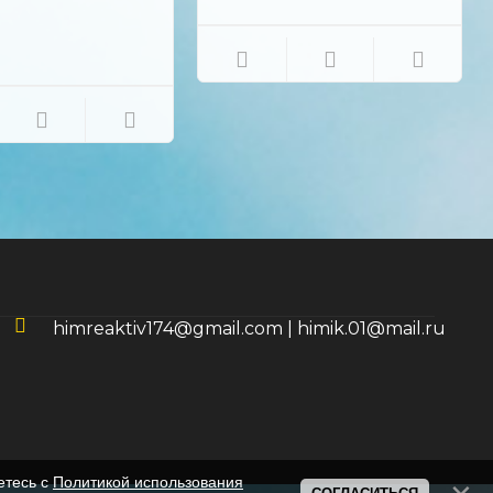
применяется в качестве
гербицида в виде водных
суспензий для борьбы с
сорняками на посевах
сельскохозяйственных
культурах.
himreaktiv174@gmail.com
|
himik.01@mail.ru
етесь с
Политикой использования