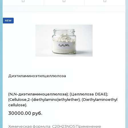
свойства Вещество белого цве...
NEW
Диэтиламиноэтилцеллюлоза
(N,N-диэтиламиноцеллюлоза); (Целлюлоза DEAE);
(Cellulose,2-(diethylamino)ethylether); (Diethylaminoethyl
cellulose).
30000.00 руб.
Химическая формула: C20H23NO5 Применение