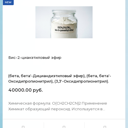
NEW
Бис-2-цианэтиловый эфир
(бета, бета'-Дициандиэтиловый эфир), (бета, бета'-
Оксидипропионитрил), (3,3'-Оксидипропионитрил).
40000.00 руб.
Химическая формула: O(CH2CH2CN)2 Применение
Химикат образующий пероксид. Используется в
производстве пропанитрила и целлюлозы.
Используется в лаборатории для получения других
органических соединений. Химические и физические