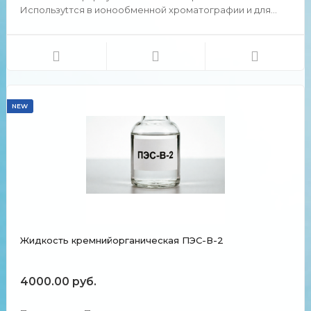
Используtтся в ионообменной хроматографии и для
разделения липидов, обнаруженных в участках
микродоменов плазматической мембраны. Химические
и физические свойства Внешний вид: предварительно
набухший, микрограну...
NEW
Жидкость кремнийорганическая ПЭС-В-2
4000.00 руб.