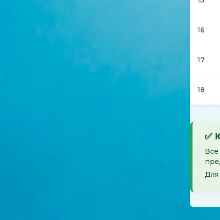
15
16
17
18
✅ 
Все
пре
Для