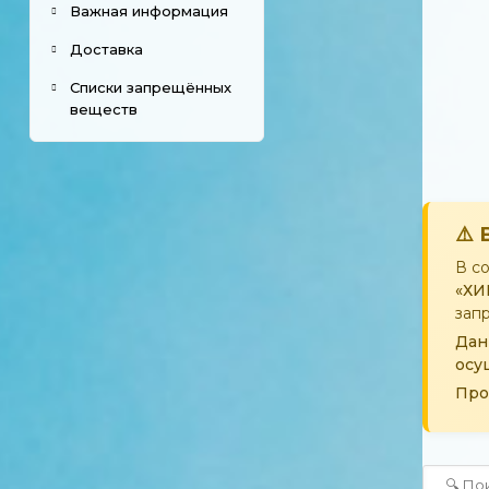
Важная информация
Доставка
Списки запрещённых
веществ
⚠️
В с
«ХИ
зап
Дан
осу
Про