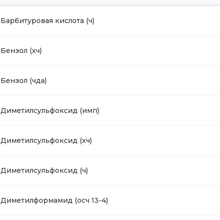
Барбитуровая кислота (ч)
Бензол (хч)
Бензол (чда)
Диметилсульфоксид (имп)
Диметилсульфоксид (хч)
Диметилсульфоксид (ч)
Диметилформамид (осч 13-4)