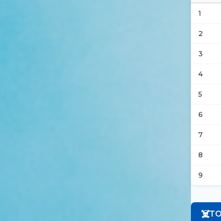
1
2
3
4
5
6
7
8
9
☠️
Т