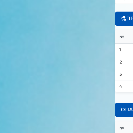
⚗️
П
№
1
2
3
4
ОПА
№