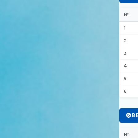
№
1
2
3
4
5
6
🚫
В
№