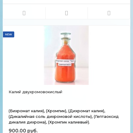
погружении медной или изготовленной из медных
сплавов деталь в раствор бензотриазола на её
поверхности образуется па...
NEW
Калий двухромовокислый
(Бихромат калия), (Хромпик), (Дихромат калия),
(Дикалийная соль дихромовой кислоты), (Гептаоксид
дикалия дихрома), (Хромпик калиевый).
900.00 руб.