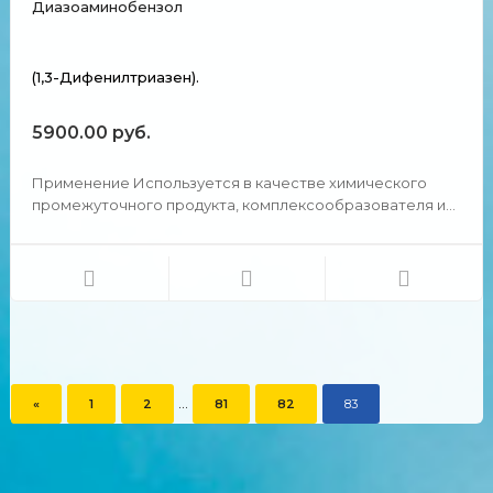
Диазоаминобензол
(1,3-Дифенилтриазен).
5900.00 руб.
Применение Используется в качестве химического
промежуточного продукта, комплексообразователя и
полимерной добавки. В технологии пено-пластических
масс и губчатой резины показал, что этот
газообразователь устойчив при хранении, прекрасно
измельчается и...
...
«
1
2
81
82
83