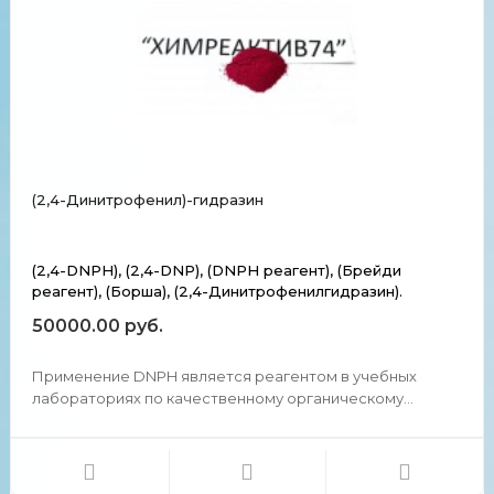
(2,4-Динитрофенил)-гидразин
(2,4-DNPH), (2,4-DNP), (DNPH реагент), (Брейди
реагент), (Борша), (2,4-Динитрофенилгидразин).
50000.00 руб.
Применение DNPH является реагентом в учебных
лабораториях по качественному органическому
анализу. Реагент Брейди или реагент Борша получают
путем растворения ДНФГ в растворе, содержащем
метанол и некоторое количество концентрированной
серной кислоты. Э...