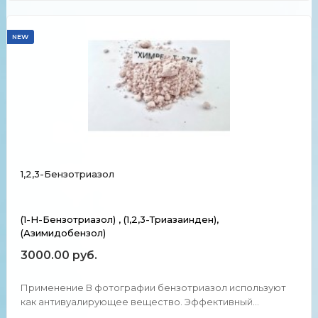
NEW
1,2,3-Бензотриазол
(1-H-Бензотриазол) , (1,2,3-Триазаинден),
(Азимидобензол)
3000.00 руб.
Применение В фотографии бензотриазол используют
как антивуалирующее вещество. Эффективный
ингибитор коррозии для меди и её сплавов. При