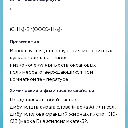
с -
(C
H
)
Sn(OOC­C
H
)
4
9
2
11
23
2
Применение
Используется для получения монолитных
вулканизатов на основе
низкомолекулярных силоксановых
полимеров, отверждающихся при
комнатной температуре
Химические и физические свойства
Представляет собой раствор
дибутилдилаурата олова (марка А) или соли
дибутилолова фракций жирных кислот С10-
С13 (марка Б) в этилсиликате-32.