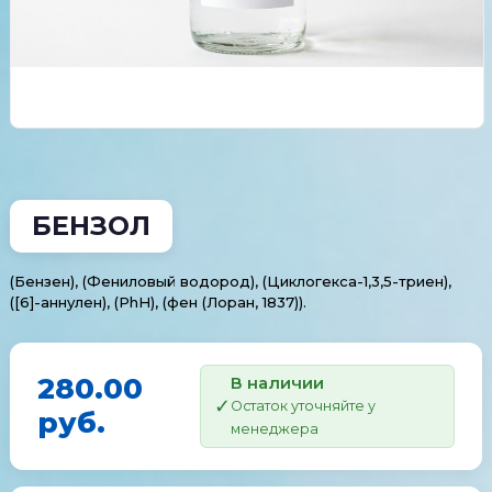
БЕНЗОЛ
(Бензен), (Фениловый водород), (Циклогекса-1,3,5-триен),
([6]-аннулен), (PhH), (фен (Лоран, 1837)).
280.00
В наличии
Остаток уточняйте у
руб.
менеджера