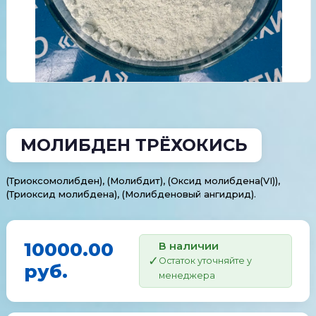
МОЛИБДЕН ТРЁХОКИСЬ
(Триоксомолибден), (Молибдит), (Оксид молибдена​(VI)),​
(Триоксид молибдена), (Молибденовый ангидрид).
10000.00
В наличии
Остаток уточняйте у
руб.
менеджера