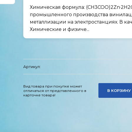
Химическая формула: (CH3COO)2Zn·2H2O
промышленного производства винилацет
металлизации на электростанциях. В ка
Химические и физиче...
Артикул:
Вид товара при покупке может
В КОРЗИНУ
отличаться от представленного в
карточке товара!