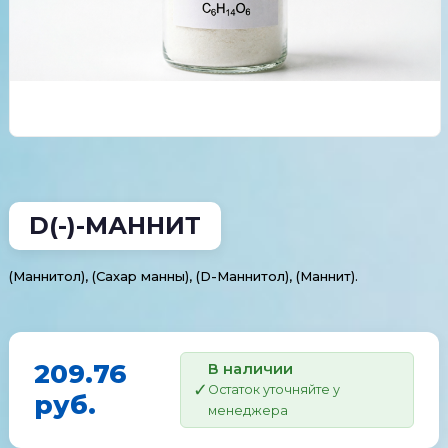
D(-)-МАННИТ
(Маннитол), (Сахар манны), (D-Маннитол), (Маннит).
209.76
В наличии
Остаток уточняйте у
руб.
менеджера