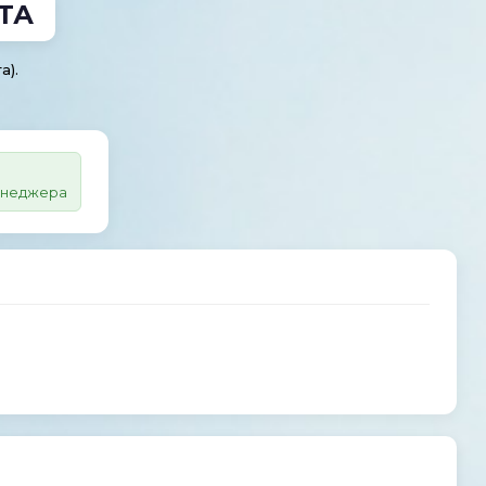
ТА
а).
менеджера