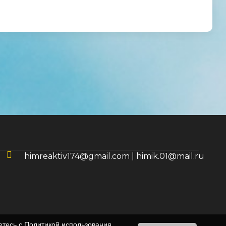
himreaktiv174@gmail.com
|
himik.01@mail.ru
етесь с
Политикой использования