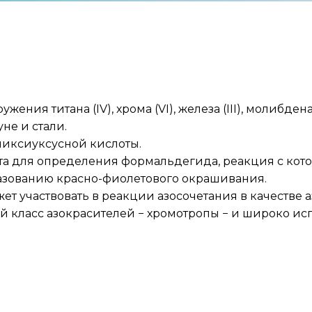
ия титана (IV), хрома (VI), железа (III), молибдена (VI
уне и стали.
иксиуксусной кислоты.
нта для определения формальдегида, реакция с кот
азованию красно-фиолетового окрашивания.
ет участвовать в реакции азосочетания в качестве
й класс азокрасителей − хромотропы − и широко ис