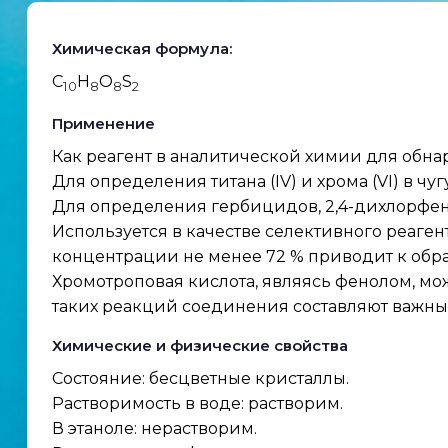
Химическая формула:
C
H
O
S
10
8
8
2
Применение
Как реагент в аналитической химии для обнаружен
Для определения титана (IV) и хрома (VI) в чуг
Для определения гербицидов, 2,4-дихлорфен
Используется в качестве селективного реаге
концентрации не менее 72 % приводит к обр
Хромотроповая кислота, являясь фенолом, мож
таких реакций соединения составляют важны
Химические и физические свойства
Состояние: бесцветные кристаллы.
Растворимость в воде: растворим.
В этаноле: нерастворим.