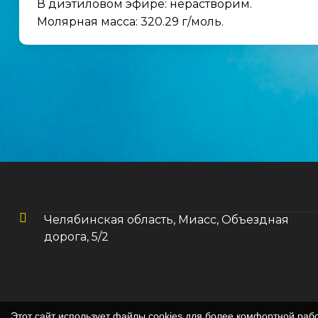
В диэтиловом эфире: нерастворим.
Молярная масса: 320.29 г/моль.
Челябинская область, Миасс, Объездная
дорога, 5/2
Этот сайт использует файлы cookies для более комфортной раб