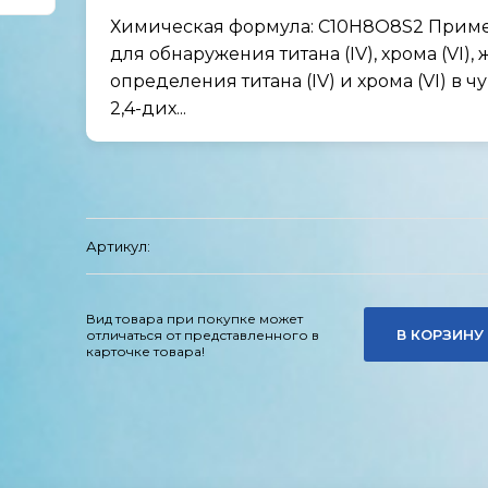
Химическая формула: C10H8O8S2 Приме
для обнаружения титана (IV), хрома (VI), же
определения титана (IV) и хрома (VI) в 
2,4-дих...
Артикул:
Вид товара при покупке может
В КОРЗИНУ
отличаться от представленного в
карточке товара!