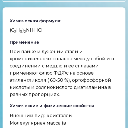
Химическая формула:
(C
H
)
NH·HCl
2
5
2
Применение
При пайке и лужении стали и
хромоникелевых сплавов между собой и в
соединении с медью и ее сплавами
применяют флюс ФДФс на основе
этиленгликоля ( 60-50 %), ортофосфорной
кислоты и солянокислого диэтиламина в
равных пропорциях.
Химические и физические свойства
Внешний вид:
кристаллы.
Молекулярная масса (в