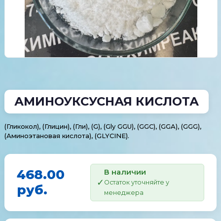
АМИНОУКСУСНАЯ КИСЛОТА
(Гликокол), (Глицин), (Гли), (G), (Gly GGU), (GGC), (GGA), (GGG),
(Аминоэтановая кислота), (GLYCINE).
468.00
В наличии
Остаток уточняйте у
руб.
менеджера