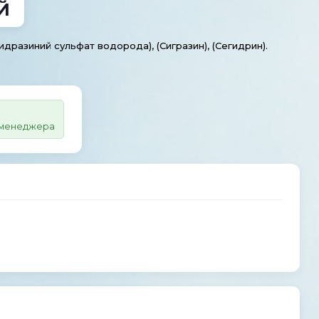
Й
идразиний сульфат водорода), (Сигразин), (Сегидрин).
у менеджера