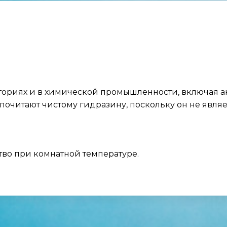
ориях и в химической промышленности, включая а
дпочитают чистому гидразину, поскольку он не явля
тво при комнатной температуре.