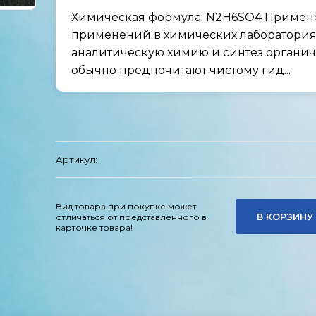
Химическая формула: N2H6SO4 Примене
применений в химических лаборатория
аналитическую химию и синтез органиче
обычно предпочитают чистому гид...
Артикул:
Вид товара при покупке может
В КОРЗИНУ
отличаться от представленного в
карточке товара!