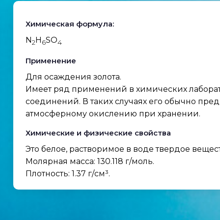
Химическая формула:
N
H
SO
2
6
4
Применение
Для осаждения золота.
Имеет ряд применений в химических лаборат
соединений. В таких случаях его обычно пре
атмосферному окислению при хранении.
Химические и физические свойства
Это белое, растворимое в воде твердое вещес
Молярная масса: 130.118 г/моль.
Плотность: 1.37 г/см³.