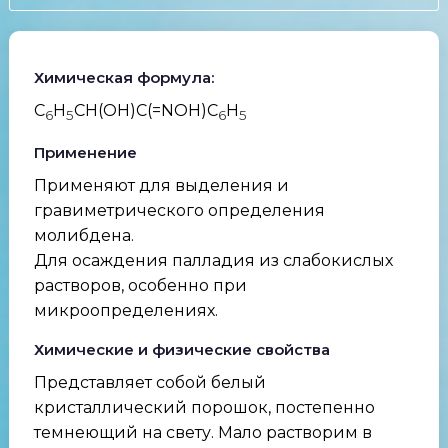
Химическая формула:
C
H
CH(OH)C(=NOH)C
H
6
5
6
5
Применение
Применяют для выделения и
гравиметрического определения
молибдена.
Для осаждения палладия из слабокислых
растворов, особенно при
микроопределениях.
Химические и физические свойства
Представляет собой белый
кристаллический порошок, постепенно
темнеющий на свету. Мало растворим в