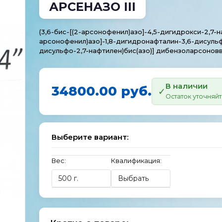
АРСЕНАЗО III
(3,6-бис-[(2-арсонофенил)азо]-4,5-дигидрокси-2,7-н
арсонофенил)азо]-1,8-дигидронафталин-3,6-дисульфо
дисульфо-2,7-нафтилен)бис(азо)] дибензоларсонов
В наличии
34800.00 руб.
Остаток уточняй
Выберите вариант:
Вес:
Квалификация: