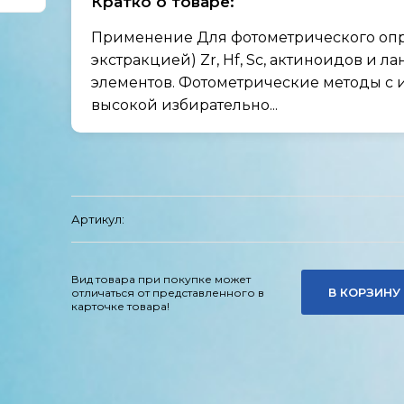
Кратко о товаре:
Применение Для фотометрического опре
экстракцией) Zr, Hf, Sc, актиноидов и лан
элементов. Фотометрические методы с и
высокой избирательно...
Артикул:
Вид товара при покупке может
В КОРЗИНУ
отличаться от представленного в
карточке товара!