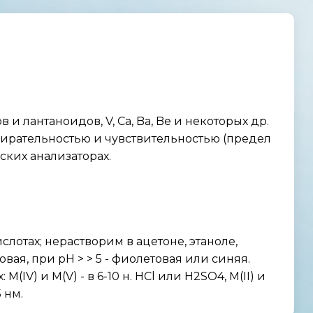
и лантаноидов, V, Са, Ba, Be и некоторых др.
бирательностью и чувствительностью (предел
ских анализаторах.
лотах; нерастворим в ацетоне, этаноле,
ая, при рН > > 5 - фиолетовая или синяя.
IV) и M(V) - в 6-10 н. НСl или H2SO4, М(II) и
 нм.