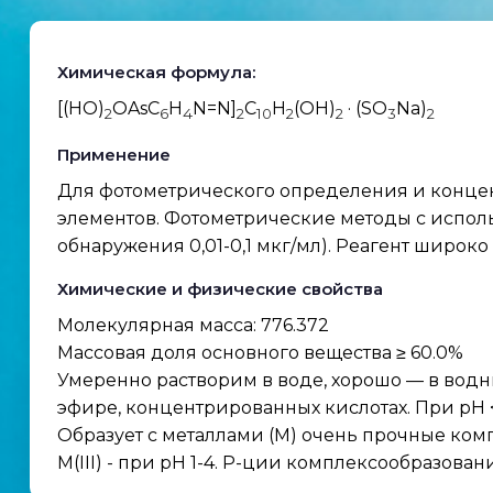
Химическая формула:
[(HO)
OAsC
H
N=N]
C
H
(OH)
· (SO
Na)
2
6
4
2
10
2
2
3
2
Применение
Для фотометрического определения и концентрир
элементов. Фотометрические методы с исполь
обнаружения 0,01-0,1 мкг/мл). Реагент широ
Химические и физические свойства
Молекулярная масса: 776.372
Массовая доля основного вещества ≥ 60.0%
Умеренно растворим в воде, хорошо — в водны
эфире, концентрированных кислотах. При рН <
Образует с металлами (М) очень прочные компле
М(III) - при рН 1-4. Р-ции комплексообразован