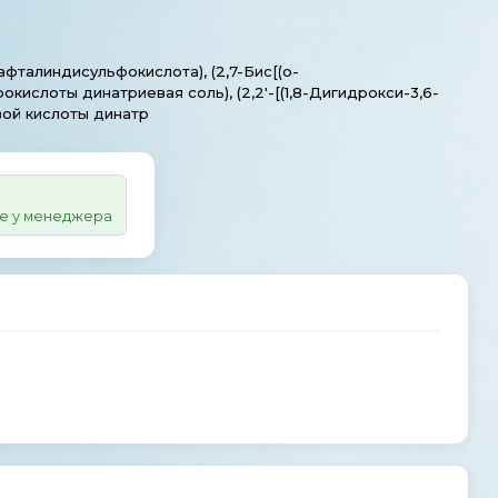
афталиндисульфокислота), (2,7-Бис[(о-
кислоты динатриевая соль), (2,2'-[(1,8-Дигидрокси-3,6-
вой кислоты динатр
те у менеджера