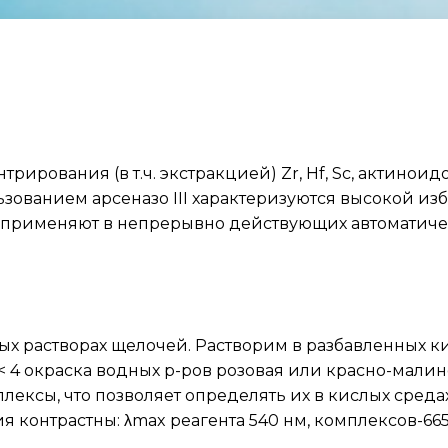
ования (в т.ч. экстракцией) Zr, Hf, Sc, актиноидов 
зованием арсеназо III характеризуются высокой из
ко применяют в непрерывно действующих автоматиче
х растворах щелочей. Растворим в разбавленных кис
 4 окраска водных р-ров розовая или красно-малинов
ксы, что позволяет определять их в кислых средах: M(
ия контрастны: λmax реагента 540 нм, комплексов-665