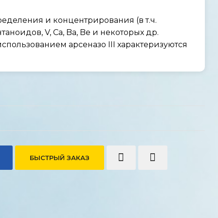
деления и концентрирования (в т.ч.
таноидов, V, Са, Ba, Be и некоторых др.
спользованием арсеназо III характеризуются
БЫСТРЫЙ ЗАКАЗ