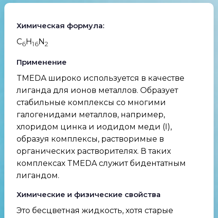
Химическая формула:
C
H
N
6
16
2
Применение
TMEDA широко используется в качестве
лиганда для ионов металлов. Образует
стабильные комплексы со многими
галогенидами металлов, например,
хлоридом цинка и иодидом меди (I),
образуя комплексы, растворимые в
органических растворителях. В таких
комплексах TMEDA служит бидентатным
лигандом.
Химические и физические свойства
Это бесцветная жидкость, хотя старые