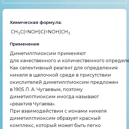
Химическая формула:
CH
C(=NOH)C(=NOH)CH
3
3
Применение
Диметилглиоксим применяют
для качественного и количественного определ
Как селективный реагент для определения
никеля в щелочной среде в присутствии
окислителей диметилглиоксим предложен
в 1905 Л. А. Чугаевым, поэтому
диметилглиоксим иногда называют
«реактив Чугаева».
При взаимодействии с ионами никеля
диметилглиоксим образует красный
комплекс, который может быть легко