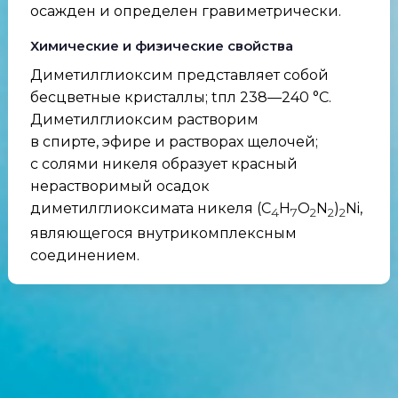
осажден и определен гравиметрически.
Химические и физические свойства
Диметилглиоксим представляет собой
бесцветные кристаллы; tпл 238—240 °C.
Диметилглиоксим растворим
в спирте, эфире и растворах щелочей;
с солями никеля образует красный
нерастворимый осадок
диметилглиоксимата никеля (C
H
O
N
)
Ni,
4
7
2
2
2
являющегося внутрикомплексным
соединением.