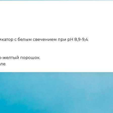
тор с белым свечением при рН 8,9-9,4.
о-желтый порошок.
ле.