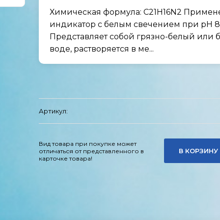
Химическая формула: C21H16N2 Приме
индикатор с белым свечением при рН 8,
Представляет собой грязно-белый или 
воде, растворяется в ме...
Артикул:
Вид товара при покупке может
В КОРЗИНУ
отличаться от представленного в
карточке товара!