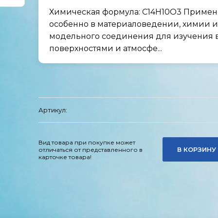
Химическая формула: C14H10O3 Примене
особенно в материаловедении, химии и 
модельного соединения для изучения 
поверхностями и атмосфе...
Артикул:
Вид товара при покупке может
В КОРЗИНУ
отличаться от представленного в
карточке товара!