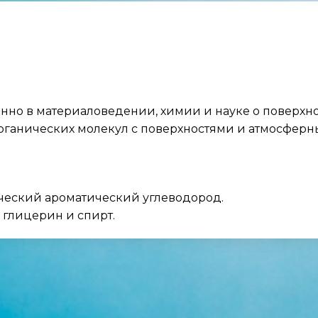
енно в материаловедении, химии и науке о поверхно
рганических молекул с поверхностями и атмосфер
еский ароматический углеводород.
к глицерин и спирт.