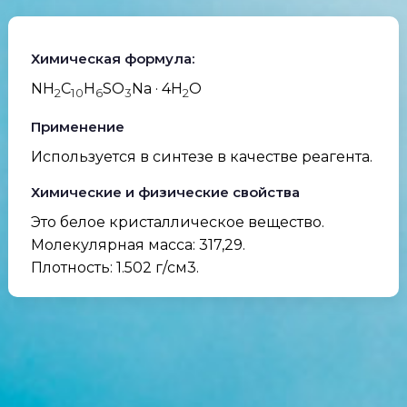
Химическая формула:
NH
C
H
SO
Na · 4H
O
2
10
6
3
2
Применение
Используется в синтезе в качестве реагента.
Химические и физические свойства
Это белое кристаллическое вещество.
Молекулярная масса: 317,29.
Плотность: 1.502 г/см3.