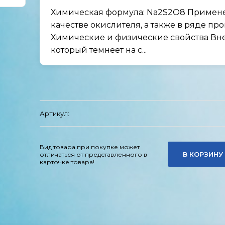
Химическая формула: Na2S2O8 Примене
качестве окислителя, а также в ряде пр
Химические и физические свойства Вн
который темнеет на с...
Артикул:
Вид товара при покупке может
В КОРЗИНУ
отличаться от представленного в
карточке товара!