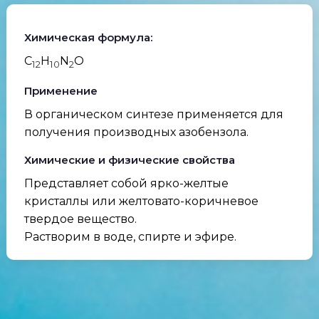
Химическая формула:
C
H
N
O
12
10
2
Применение
В органическом синтезе применяется для
получения производных азобензола.
Химические и физические свойства
Представляет собой ярко-желтые
кристаллы или желтовато-коричневое
твердое вещество.
Растворим в воде, спирте и эфире.