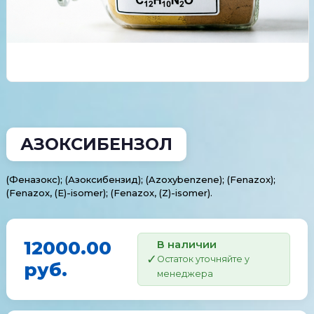
АЗОКСИБЕНЗОЛ
(Феназокс); (Азоксибензид); (Azoxybenzene); (Fenazox);
(Fenazox, (E)-isomer); (Fenazox, (Z)-isomer).
12000.00
В наличии
Остаток уточняйте у
руб.
менеджера