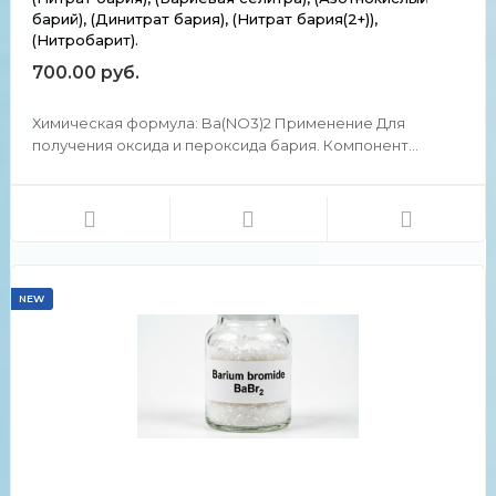
барий), (Динитрат бария), (Нитрат бария(2+)),
(Нитробарит).
700.00 руб.
Химическая формула: Ba(NO3)2 Применение Для
получения оксида и пероксида бария. Компонент
эмалей и глазурей. В пиротехнике негигроскопичный
нитрат бария широко используется для окрашивания
пламени в зелёный цвет (большинство соединений
других металлов,...
NEW