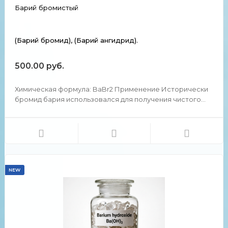
Барий бромистый
(Барий бромид), (Барий ангидрид).
500.00 руб.
Химическая формула: BaBr2 Применение Исторически
бромид бария использовался для получения чистого
радия в процессе фракционной кристаллизации,
разработанной Марией Кюри. Применяют для очистки
других бромидов от примеси сульфатов. Химические и
физически...
NEW