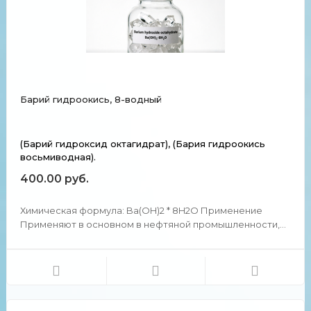
Барий гидроокись, 8-водный
(Барий гидроксид октагидрат), (Бария гидроокись
восьмиводная).
400.00 руб.
Химическая формула: Ba(OH)2 * 8H2O Применение
Применяют в основном в нефтяной промышленности,
как один из компонентов присадок, улучшающих
качество смазочных масел и топлив. В аналитической
химии. Химические и физические свойства Бесцветные
кристаллы. ...