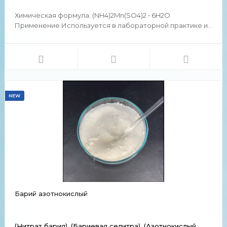
Химическая формула: (NH4)2Mn(SO4)2 • 6H2O
Применение Используется в лабораторной практике и
исследованиях. Химические и физические свойства
Представляет собой белый кристаллический порошок.
NEW
Барий азотнокислый
(Нитрат бария), (Бариевая селитра), (Азотнокислый