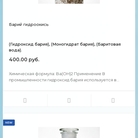
Барий гидроокись
(Гидроксид бария), (Моногидрат бария), (Баритовая
вода).
400.00 руб.
Химическая формула: Ba(OH)2 Применение В
промышленности гидроксид бария используется в
качестве предшественника других соединений бария.
Моногидрат используется для обезвоживания и
удаления сульфатов из различных продуктов. Это
приложение использует оч...
NEW