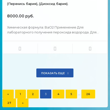
(Перекись бария), (Диоксид бария).
8000.00 руб.
Химическая формула: BaO2 Применение Для
лабораторного получения пероксида водорода. Для
лабораторного получения озона. Источник чистого O2.
Компонент пиротехнических составов. Отбеливатель
для ткани, бумаги. Пероксид бария крайне редко
используется в к...
ПОКАЗАТЬ ЕЩЕ
...
«
1
2
3
4
5
26
27
»