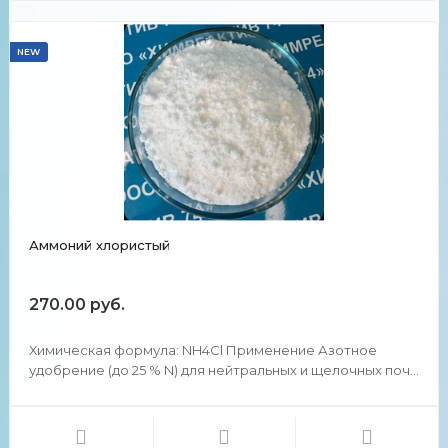
NEW
Аммоний хлористый
270.00 руб.
Химическая формула: NH4Cl Применение Азотное
удобрение (до 25 % N) для нейтральных и щелочных почв
под культуры, слабо реагирующие на избыток хлора
(сахарная свёкла, рис, кукуруза). Используют при пайке
как флюс. В гальванических элементах как компонен...