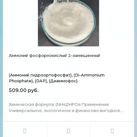
Аммоний фосфорнокислый 2-замещенный
(Аммоний гидроортофосфат), (Di-Ammonium
Phosphate), (DAP), (Диаммофос).
509.00 руб.
Химическая формула: (NH4)2HPO4 Применение
Универсальное, экологичное и финансово выгодное
удобрение, содержащее оптимальные пропорции легко
усеваемого азота и фосфора. Используется как
противопожарная пропитка для тканей, древесины,
фанеры, бумаги; стр...