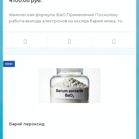
4100.00 руб.
Химическая формула: BaO Применение Поскольку
работа выхода электронов из оксида бария низка, то
при невысокой стоимости и технологичности он давно и
широко применяется как один из компонентов
покрытия катодов различных электровакуумных
приборов, кинеск...
NEW
Барий пероксид