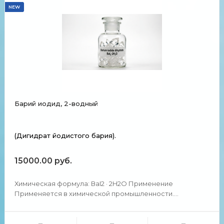
NEW
Барий иодид, 2-водный
(Дигидрат йодистого бария).
15000.00 руб.
Химическая формула: ВаI2 · 2H2O Применение
Применяется в химической промышленности.
Применяют для очистки растворов от примеси
сульфатов при получении других иодидов. Химические и
физические свойства Представляет собой