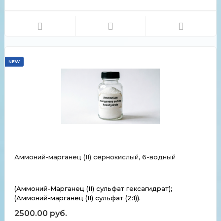
Компонент светочувствительного слоя
фотоматериалов. Химические и физические свойства
Хромат аммония (II) образует жёлтые кристаллы
моноклинной сингонии. Хорошо ра...
NEW
Аммоний-марганец (II) сернокислый, 6-водный
(Аммоний-Марганец (II) сульфат гексагидрат);
(Аммоний-марганец (II) сульфат (2:1)).
2500.00 руб.