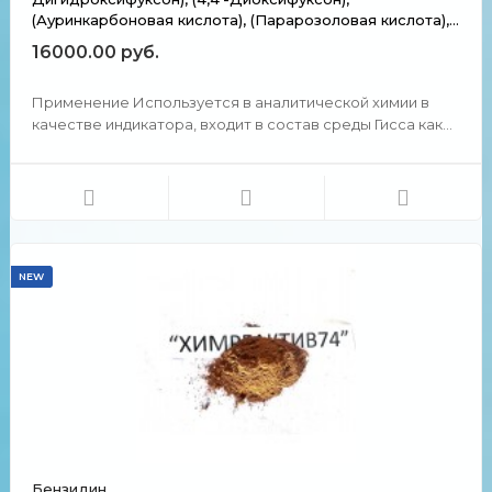
(Ауринкарбоновая кислота), (Парарозоловая кислота),
(п-Хинонмоно[бис(4-оксифенил)метил] пэонин красный
16000.00 руб.
кораллин).
Применение Используется в аналитической химии в
качестве индикатора, входит в состав среды Гисса как
индикатор закисления среды при метаболизме
углеводов бактериальными культурами. Химические и
физические свойства Цвет: соединение красного цвета
Раство...
NEW
Бензидин