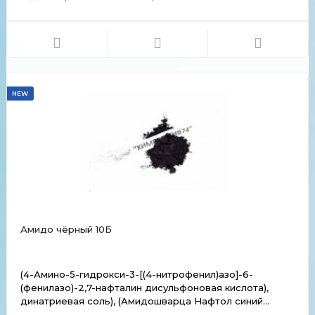
Кристаллы коричнево-красного цвета. Молярная масса
составляет 473,44 г/моль. Растворимость: легко
растворим в воде, водный раствор окрашен в красный
цвет и имеет н...
NEW
Амидо чёрный 10Б
(4-Амино-5-гидрокси-3-[(4-нитрофенил)азо]-6-
(фенилазо)-2,7-нафталин дисульфоновая кислота),
динатриевая соль), (Амидошварца Нафтол синий
черный), (Кислотный Черный 1), (Кислотный черный 10B),