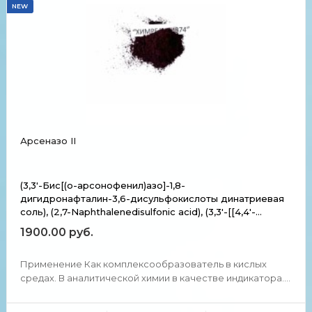
NEW
Арсеназо II
(3,3'-Бис[(о-арсонофенил)азо]-1,8-
дигидронафталин-3,6-дисульфокислоты динатриевая
соль), (2,7-Naphthalenedisulfonic acid), (3,3'-[[4,4'-
diarsono(1,1'-biphenyl)-3,3'-diyl]bis(azo)] bis(4,5-dihydroxy-
1900.00 руб.
3,3'-bis-1,8-Dihydroxy-3,6-disulpho-2-naphthyl-azo-diphen
Применение Как комплексообразователь в кислых
средах. В аналитической химии в качестве индикатора.
В качестве составного вещества для образования
ярко-зеленого устойчивого комплекса в кислой среде с