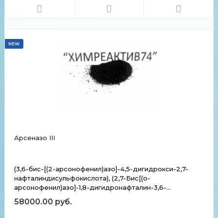
Pu(IV). Химические и физические свойства
Растворимост...
NEW
Арсеназо III
(3,6-бис-[(2-арсонофенил)азо]-4,5-дигидрокси-2,7-
нафталиндисульфокислота), (2,7-Бис[(о-
арсонофенил)азо]-1,8-дигидронафталин-3,6-
дисульфокислоты динатриевая соль), (2,2'-[(1,8-
58000.00 руб.
Дигидрокси-3,6-дисульфо-2,7-нафтилен)бис(азо)]
дибензоларсоноввой кислоты динатр