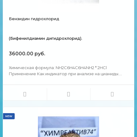
Бензидин гидрохлорид
(Бифенилдиамин дигидрохлорид).
36000.00 руб.
Химическая формула: NH2C6H4C6H4NH2 * 2HCl
Применение Как индикатор при анализе на цианиды.
При синтезе красителей. Химические и физические
свойства Практически не растворим в воде. Точка
вспышки: 203.5 °C. Температура кипения: 358.7 °C.
Темпера...
NEW