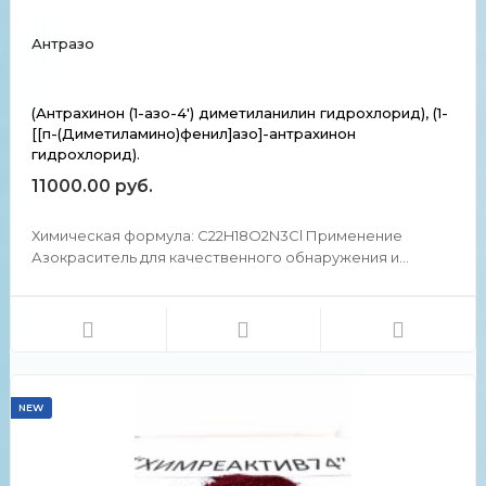
Антразо
(Антрахинон (1-азо-4') диметиланилин гидрохлорид), (1-
[[п-(Диметиламино)фенил]азо]-антрахинон
гидрохлорид).
11000.00 руб.
Химическая формула: C22H18O2N3Cl Применение
Азокраситель для качественного обнаружения и
количественного фотометрического определения
ацидокомплексов Ga,Tl, Sb,Te, Sn, Hg, Ir, Re. Химические и
физические свойства Почти черный кристаллический
порошок с ...
NEW