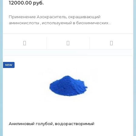
12000.00 руб.
(Кислотный Темно-синий 3BR), (Нафталин Черный 10B).
Применение Азокраситель, окрашивающий
аминокислоты , используемый в биохимических
исследованиях для определения общего белка на
перенесенных мембранных пятнах, таких как вестерн-
блот. Он также используется в уголовных
расследованиях для обнаружения кро...
NEW
Анилиновый голубой, водорастворимый