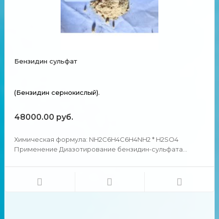
Бензидин сульфат
(Бензидин сернокислый).
48000.00 руб.
Химическая формула: NH2C6H4C6H4NH2 * H2SO4
Применение Диазотирование бензидин-сульфата
является важнейшим производственным процессом в
анилинокрасочной промышленности. Химические и
физические свойства Порошок однородный бежевого
цвета. Бензидин сульфат...