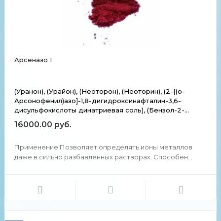
Арсеназо I
(Уранон), (Урайон), (Неоторон), (Неоторин), (2-[(о-
Арсонофенил)азо]-1,8-дигидроксинафталин-3,6-
дисульфокислоты динатриевая соль), (Бензол-2-
арсоновая кислота-(1-азо-2')-1',8'-диоксинафталин-3',6'-
16000.00 руб.
дисульфокислоты динатриевая соль)
Применение Позволяет определять ионы металлов
даже в сильно разбавленных растворах. Способен
обнаруживать ионы металлов с содержанием в
растворе 0,1-1 мкг/мл. Применяют как реагент для
концентрирования, разделения (в частности,
осаждением и экстракцией...