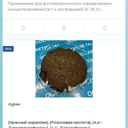
Применение Для фотометрического определения и
концентрирования (в т.ч. экстракцией) Zr, Hf, Sc,
актиноидов и лантаноидов, V, Са, Ba, Be и некоторых др.
элементов. Фотометрические методы с
использованием арсеназо III характеризуются высокой
избирательно...
NEW
Аурин
(Красный кораллин), (Розоловая кислота), (4,4'-
Дигидроксифуксон), (4,4'-Диоксифуксон),