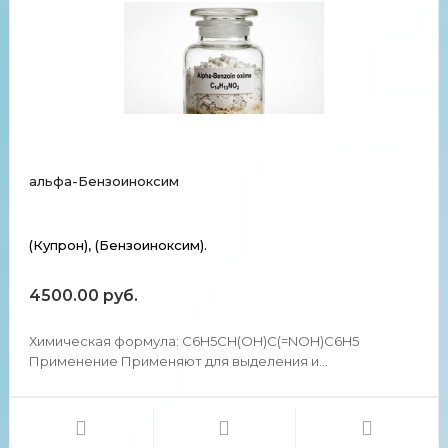
альфа-Бензоиноксим
(Купрон), (Бензоиноксим).
4500.00 руб.
Химическая формула: C6H5CH(OH)C(=NOH)C6H5
Применение Применяют для выделения и
гравиметрического определения молибдена. Для
осаждения палладия из слабокислых растворов,
особенно при микроопределениях. Химические и
физические свойства Представляет собой...